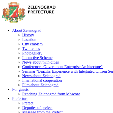
About Zelenograd
History
Location
City emblem
Twin-cities
Photogallery
Interactive Scheme
News about twin-cities
Conference "Government Enterprise Architecture"
Seminar "Brazilґs Experience with Integrated Citizen Se
News about Zelenograd
International cooperation
Film about Zelenograd
For guests
Reaching Zelenograd from Moscow
Prefecture
Prefect
Deputies of prefect
Message from the Prefect