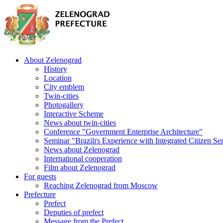
About Zelenograd
History
Location
City emblem
Twin-cities
Photogallery
Interactive Scheme
News about twin-cities
Conference "Government Enterprise Architecture"
Seminar "Brazilґs Experience with Integrated Citizen Se
News about Zelenograd
International cooperation
Film about Zelenograd
For guests
Reaching Zelenograd from Moscow
Prefecture
Prefect
Deputies of prefect
Message from the Prefect