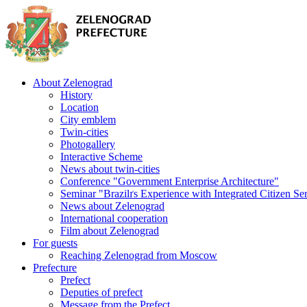
About Zelenograd
History
Location
City emblem
Twin-cities
Photogallery
Interactive Scheme
News about twin-cities
Conference "Government Enterprise Architecture"
Seminar "Brazilґs Experience with Integrated Citizen Se
News about Zelenograd
International cooperation
Film about Zelenograd
For guests
Reaching Zelenograd from Moscow
Prefecture
Prefect
Deputies of prefect
Message from the Prefect