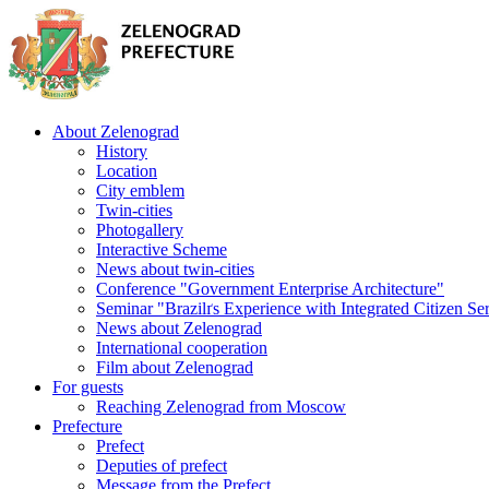
About Zelenograd
History
Location
City emblem
Twin-cities
Photogallery
Interactive Scheme
News about twin-cities
Conference "Government Enterprise Architecture"
Seminar "Brazilґs Experience with Integrated Citizen Se
News about Zelenograd
International cooperation
Film about Zelenograd
For guests
Reaching Zelenograd from Moscow
Prefecture
Prefect
Deputies of prefect
Message from the Prefect