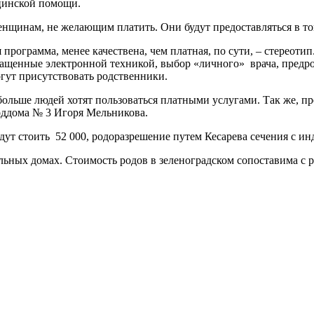
цинской помощи.
енщинам, не желающим платить. Они будут предоставляться в то
я программа, менее качествена, чем платная, по сути, – стереот
нащенные электронной техникой, выбор «личного»
врача, предр
гут присутствовать родственники.
 больше людей хотят пользоваться платными услугами. Так же, 
роддома № 3 Игоря Мельникова.
дут стоить
52 000, родоразрешение путем Кесарева сечения с ин
ьных домах. Стоимость родов в зеленоградском сопоставима с 
ture