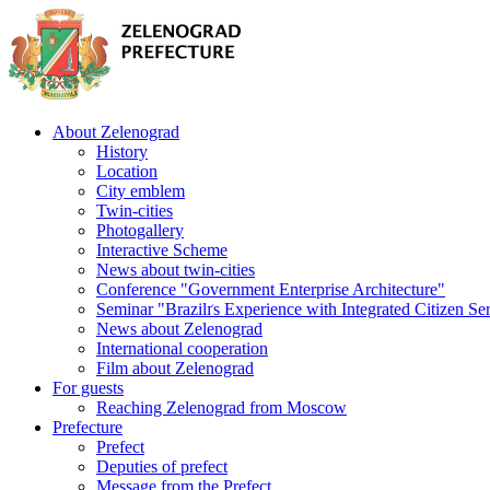
About Zelenograd
History
Location
City emblem
Twin-cities
Photogallery
Interactive Scheme
News about twin-cities
Conference "Government Enterprise Architecture"
Seminar "Brazilґs Experience with Integrated Citizen Se
News about Zelenograd
International cooperation
Film about Zelenograd
For guests
Reaching Zelenograd from Moscow
Prefecture
Prefect
Deputies of prefect
Message from the Prefect