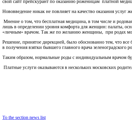
свой сайт прейскурант по оказанию роженицам
платной меди
Нововведение никак не повлияет на качество оказания услуг ж
Мнение о том, что бесплатная медицина, в том числе и родова
лишь в определении уровня комфорта для женщин: палаты, ос
«личным» врачом. Так же по желанию женщины,
при родах мо
Решение, принятое дирекцией, было обоснованно тем, что все
в получения взятки бывшего главного врача зеленоградского 
Таким образом, нормальные роды с индивидуальным врачом бу
Платные услуги оказываются в нескольких московских родител
To the section news list
©2001-2021 English version of official website of Zelenograd Prefec