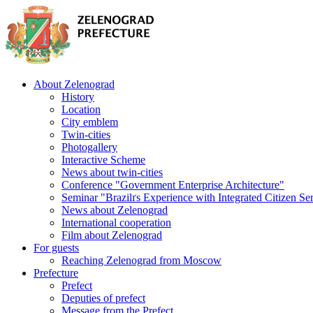
About Zelenograd
History
Location
City emblem
Twin-cities
Photogallery
Interactive Scheme
News about twin-cities
Conference "Government Enterprise Architecture"
Seminar "Brazilґs Experience with Integrated Citizen Se
News about Zelenograd
International cooperation
Film about Zelenograd
For guests
Reaching Zelenograd from Moscow
Prefecture
Prefect
Deputies of prefect
Message from the Prefect