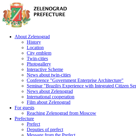
About Zelenograd
History
Location
City emblem
Twin-cities
Photogallery
Interactive Scheme
News about twin-cities
Conference "Government Enterprise Architecture"
Seminar "Brazilґs Experience with Integrated Citizen Se
News about Zelenograd
International cooperation
Film about Zelenograd
For guests
Reaching Zelenograd from Moscow
Prefecture
Prefect
Deputies of prefect
Message from the Prefect