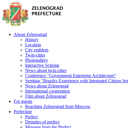
About Zelenograd
History
Location
City emblem
Twin-cities
Photogallery
Interactive Scheme
News about twin-cities
Conference "Government Enterprise Architecture"
Seminar "Brazilґs Experience with Integrated Citizen Se
News about Zelenograd
International cooperation
Film about Zelenograd
For guests
Reaching Zelenograd from Moscow
Prefecture
Prefect
Deputies of prefect
Message from the Prefect