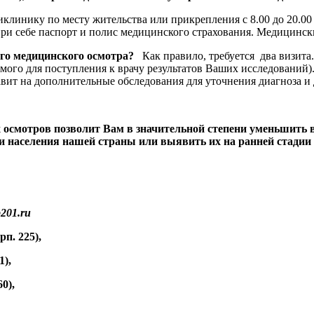
иклинику по месту жительства или прикрепления с 8.00 до 20.0
при себе паспорт и полис медицинского страхования. Медицинск
го медицинского осмотра?
Как правило, требуется два визита
одимого для поступления к врачу результатов Ваших исследован
авит на дополнительные обследования для уточнения диагноза и
мотров позволит Вам в значительной степени уменьшить ве
населения нашей страны или выявить их на ранней стадии ра
p
201.
ru
п. 225),
,
),